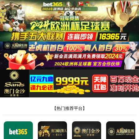
|
|
|
|
English
Alibaba
1688店铺
百度爱采购店铺
茵诺威网址
汽车内、外饰粘合剂
SPH-3130 粘合剂 适用于汽车天窗
SPH-3106 高初粘力 反应型热熔胶
组装粘接，汽车内饰面料贴合
应用于电子、电器等行业