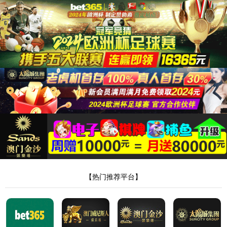
|
|
|
|
English
Alibaba
1688店铺
百度爱采购店铺
茵诺威网址
公司新闻
2026-04-29
tyc86太阳集团新材 | 2026年劳动节放假
通知
2026-03-31
tyc86太阳集团新材/荣获专精特新“小巨
人”
2026-03-30
tyc86太阳集团新材 | 2026 年清明节放假
通知
2026-03-27
共探新材料未来｜SK管理团队莅临龙南
昊宇新材料参观指导