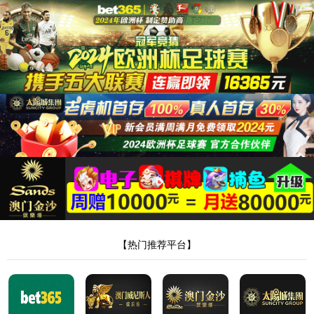
|
|
|
|
English
Alibaba
1688店铺
百度爱采购店铺
茵诺威网址
Bayhydur-水性PU固化剂
科思创 Bayhydur XP 2655 亲水性
科思创 Bayhydur 304 水性PU固化
HDI聚异氰酸酯 低粘极易分散
剂