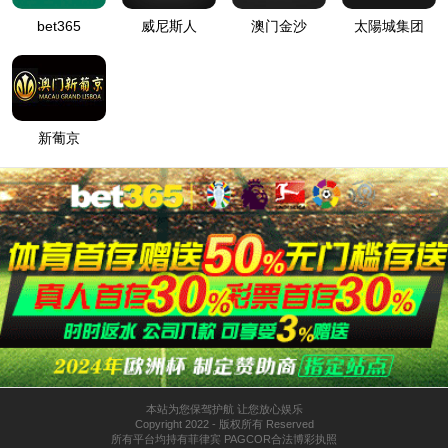
新闻留言
您的姓名
(*) :
联系方式
(*) :
内容
: